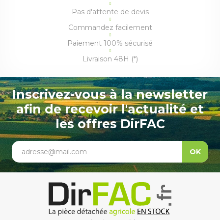
Pas d'attente de devis
Commandez facilement
Paiement 100% sécurisé
Livraison 48H (*)
Inscrivez-vous à la newsletter
afin de recevoir l'actualité et
les offres DirFAC
adresse@mail.com
OK