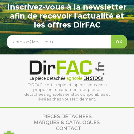
Inscrivez-vous à la newsletter
afin de recevoir l'actualité et
les offres DirFAC
adresse@mail.com
OK
DIRFAC c'est simple et rapide. Nous vous
proposons uniquement des pièces
détachées agricoles en stock disponibles et
livrées chez vous rapidement.
PIÈCES DÉTACHÉES
MARQUES & CATALOGUES
CONTACT