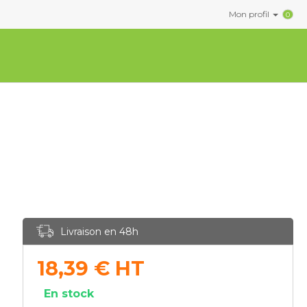
Mon profil
0
Livraison en 48h
18,39
€
HT
En stock