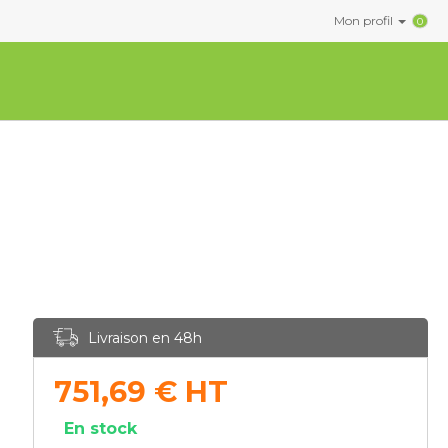
Mon profil
0
Livraison en 48h
751,69
€
HT
En stock