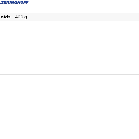
Poids
400
g