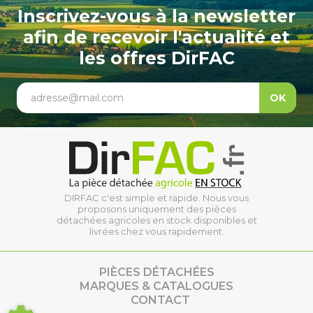
Inscrivez-vous à la newsletter
afin de recevoir l'actualité et
les offres DirFAC
adresse@mail.com
OK
DIRFAC c'est simple et rapide. Nous vous
proposons uniquement des pièces
détachées agricoles en stock disponibles et
livrées chez vous rapidement.
PIÈCES DÉTACHÉES
MARQUES & CATALOGUES
CONTACT