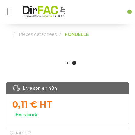
0
Pièces détachées
RONDELLE
Livraison en 48h
0,11
€
HT
En stock
Quantité