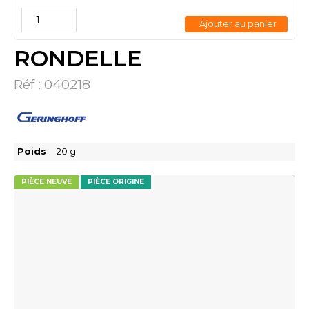
Ajouter au panier
RONDELLE
Réf :
040218
Poids
20
g
PIÈCE NEUVE
PIÈCE ORIGINE