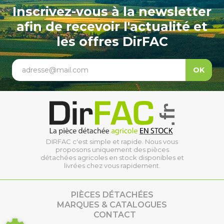
Inscrivez-vous à la newsletter
afin de recevoir l'actualité et
les offres DirFAC
adresse@mail.com
OK
DIRFAC c'est simple et rapide. Nous vous
proposons uniquement des pièces
détachées agricoles en stock disponibles et
livrées chez vous rapidement.
PIÈCES DÉTACHÉES
MARQUES & CATALOGUES
CONTACT