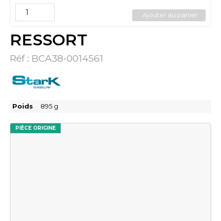
Ajouter au panier
RESSORT
Réf :
BCA38-0014561
Poids
895
g
PIÈCE ORIGINE