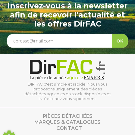
Inscrivez-vous à la newsletter
afin de recevoir l'actualité et
les offres DirFAC
adresse@mail.com
OK
DIRFAC c'est simple et rapide. Nous vous
proposons uniquement des pièces
détachées agricoles en stock disponibles et
livrées chez vous rapidement.
PIÈCES DÉTACHÉES
MARQUES & CATALOGUES
CONTACT