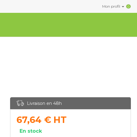
Mon profil
0
Livraison en 48h
67,64
€
HT
En stock