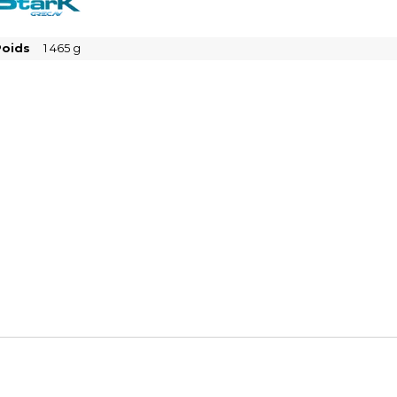
Poids
1 465
g