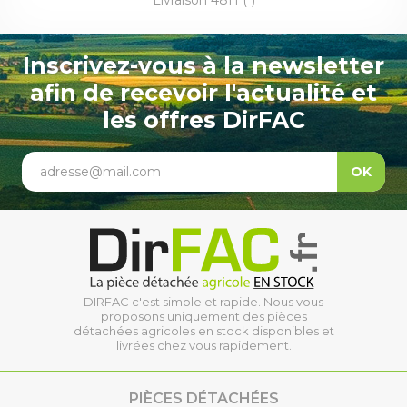
Livraison 48H (*)
Inscrivez-vous à la newsletter
afin de recevoir l'actualité et
les offres DirFAC
adresse@mail.com
OK
DIRFAC c'est simple et rapide. Nous vous
proposons uniquement des pièces
détachées agricoles en stock disponibles et
livrées chez vous rapidement.
PIÈCES DÉTACHÉES