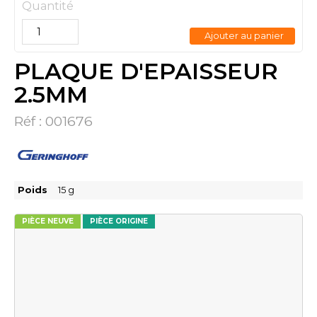
Quantité
Ajouter au panier
PLAQUE D'EPAISSEUR
2.5MM
Réf :
001676
Poids
15
g
PIÈCE NEUVE
PIÈCE ORIGINE