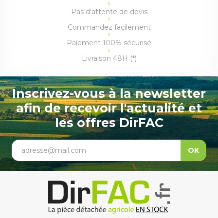
Pas d'attente de devis
Commandez facilement
Paiement 100% sécurisé
Livraison 48H (*)
Inscrivez-vous à la newsletter
afin de recevoir l'actualité et
les offres DirFAC
adresse@mail.com
OK