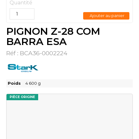
Quantité
Ajouter au panier
PIGNON Z-28 COM
BARRA ESA
Réf :
BCA36-0002224
Poids
4 600
g
PIÈCE ORIGINE