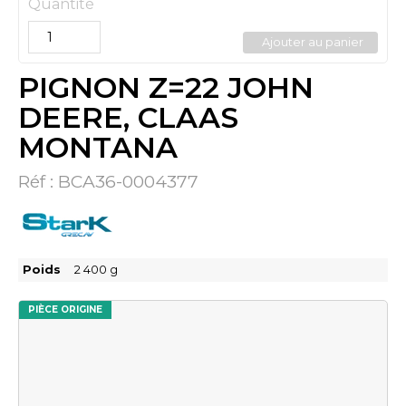
Quantité
Ajouter au panier
PIGNON Z=22 JOHN
DEERE, CLAAS
MONTANA
Réf :
BCA36-0004377
Poids
2 400
g
PIÈCE ORIGINE