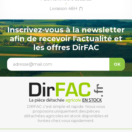
Livraison 48H (*)
Inscrivez-vous à la newsletter
afin de recevoir l'actualité et
les offres DirFAC
adresse@mail.com
OK
DIRFAC c'est simple et rapide. Nous vous
proposons uniquement des pièces
détachées agricoles en stock disponibles et
livrées chez vous rapidement.