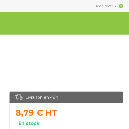
Mon profil
0
Livraison en 48h
8,79
€
HT
En stock