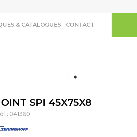
UES & CATALOGUES
CONTACT
JOINT SPI 45X75X8
éf :
041360