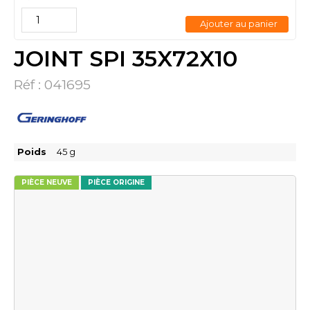
Ajouter au panier
JOINT SPI 35X72X10
Réf :
041695
Poids
45
g
PIÈCE NEUVE
PIÈCE ORIGINE