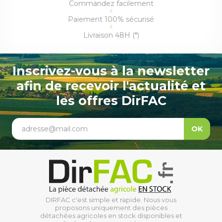
Commandez facilement
Paiement 100% sécurisé
Livraison 48H (*)
Inscrivez-vous à la newsletter
afin de recevoir l'actualité et
les offres DirFAC
adresse@mail.com
OK
DIRFAC c'est simple et rapide. Nous vous
proposons uniquement des pièces
détachées agricoles en stock disponibles et