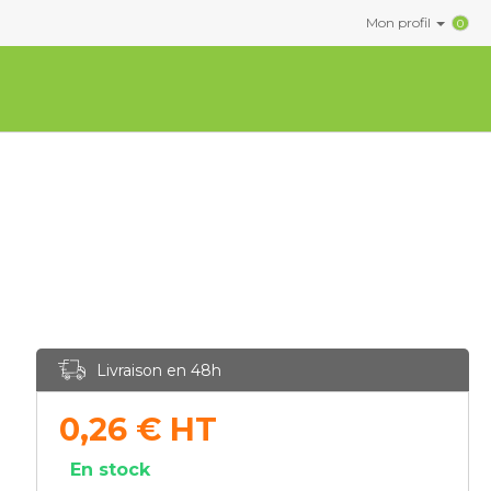
Mon profil
0
Livraison en 48h
0,26
€
HT
En stock