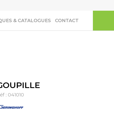
UES & CATALOGUES
CONTACT
GOUPILLE
éf :
041010