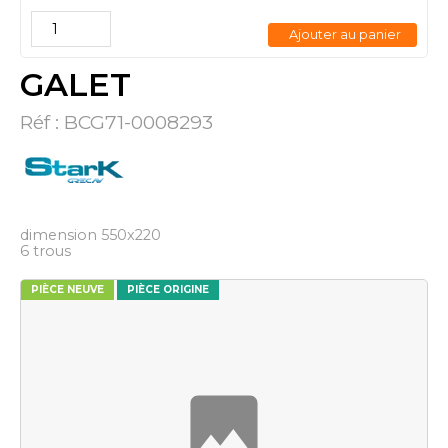
Ajouter au panier
GALET
Réf :
BCG71-0008293
dimension 550x220

6 trous
PIÈCE NEUVE
PIÈCE ORIGINE