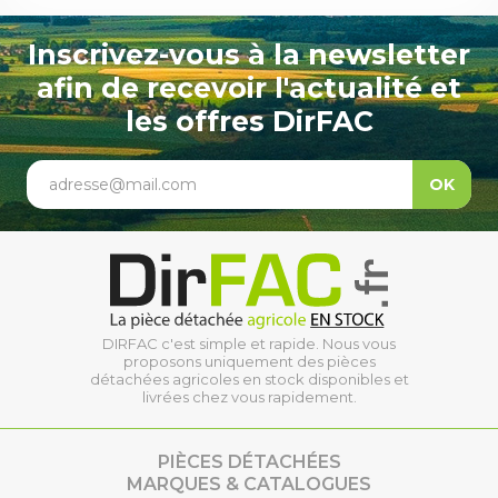
Inscrivez-vous à la newsletter
afin de recevoir l'actualité et
les offres DirFAC
adresse@mail.com
OK
DIRFAC c'est simple et rapide. Nous vous
proposons uniquement des pièces
détachées agricoles en stock disponibles et
livrées chez vous rapidement.
PIÈCES DÉTACHÉES
MARQUES & CATALOGUES