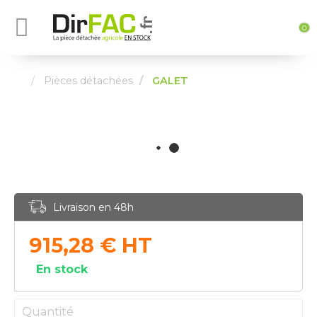
0
Pièces détachées
GALET
Livraison en 48h
915,28
€
HT
En stock
Quantité