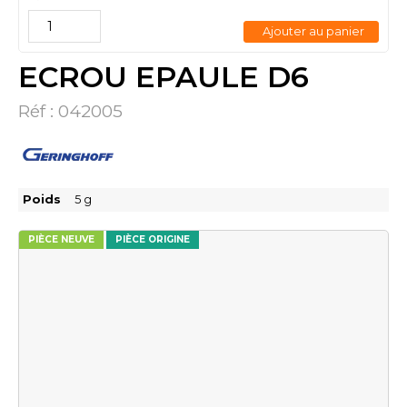
Ajouter au panier
ECROU EPAULE D6
Réf :
042005
Poids
5
g
PIÈCE NEUVE
PIÈCE ORIGINE