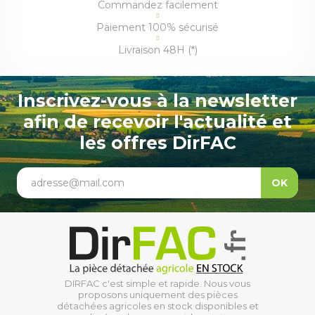
Commandez facilement
Paiement 100% sécurisé
Livraison 48H (*)
Inscrivez-vous à la newsletter
afin de recevoir l'actualité et
les offres DirFAC
adresse@mail.com
OK
DIRFAC c'est simple et rapide. Nous vous
proposons uniquement des pièces
détachées agricoles en stock disponibles et