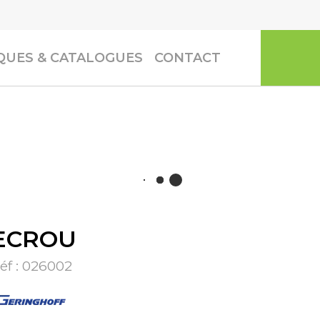
UES & CATALOGUES
CONTACT
ECROU
éf :
026002