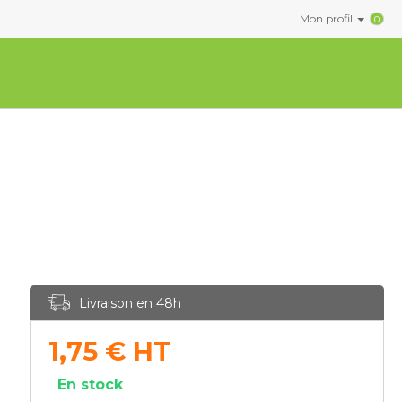
Mon profil
0
Livraison en 48h
1,75
€
HT
En stock