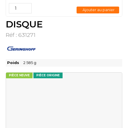
Ajouter au panier
DISQUE
Réf :
631271
Poids
2 585
g
PIÈCE NEUVE
PIÈCE ORIGINE