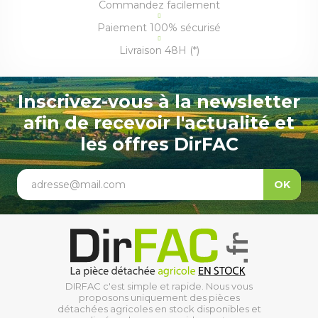
Commandez facilement
Paiement 100% sécurisé
Livraison 48H (*)
Inscrivez-vous à la newsletter
afin de recevoir l'actualité et
les offres DirFAC
adresse@mail.com
OK
DIRFAC c'est simple et rapide. Nous vous
proposons uniquement des pièces
détachées agricoles en stock disponibles et