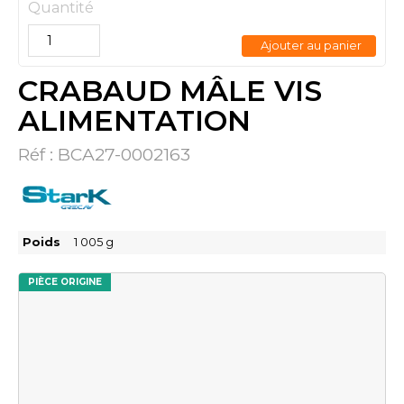
Quantité
Ajouter au panier
CRABAUD MÂLE VIS
ALIMENTATION
Réf :
BCA27-0002163
Poids
1 005
g
PIÈCE ORIGINE