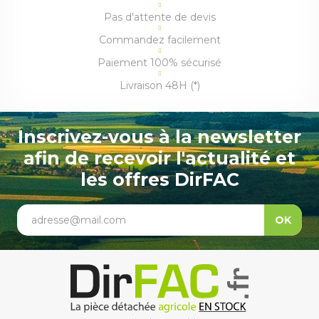
Pas d'attente de devis
Commandez facilement
Paiement 100% sécurisé
Livraison 48H (*)
Inscrivez-vous à la newsletter
afin de recevoir l'actualité et
les offres DirFAC
adresse@mail.com
OK