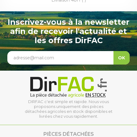
Livraison 48H (*)
Inscrivez-vous à la newsletter
afin de recevoir l'actualité et
les offres DirFAC
adresse@mail.com
OK
DIRFAC c'est simple et rapide. Nous vous
proposons uniquement des pièces
détachées agricoles en stock disponibles et
livrées chez vous rapidement.
PIÈCES DÉTACHÉES