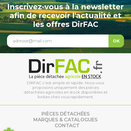
Inscrivez-vous à la newsletter
afin de recevoir l'actualité et
les offres DirFAC
adresse@mail.com
OK
DIRFAC c'est simple et rapide. Nous vous
proposons uniquement des pièces
détachées agricoles en stock disponibles et
livrées chez vous rapidement.
PIÈCES DÉTACHÉES
MARQUES & CATALOGUES
CONTACT