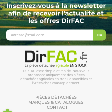
Inscrivez-vous à la newsletter
afin de recevoir l'actualité et
les offres DirFAC
adresse@mail.com
OK
DIRFAC c'est simple et rapide. Nous vous
proposons uniquement des pièces
détachées agricoles en stock disponibles et
livrées chez vous rapidement.
PIÈCES DÉTACHÉES
MARQUES & CATALOGUES
CONTACT