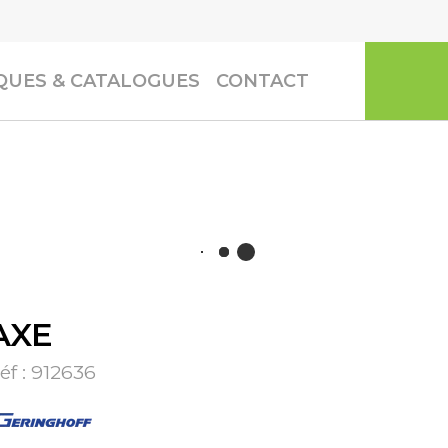
UES & CATALOGUES
CONTACT
AXE
éf :
912636