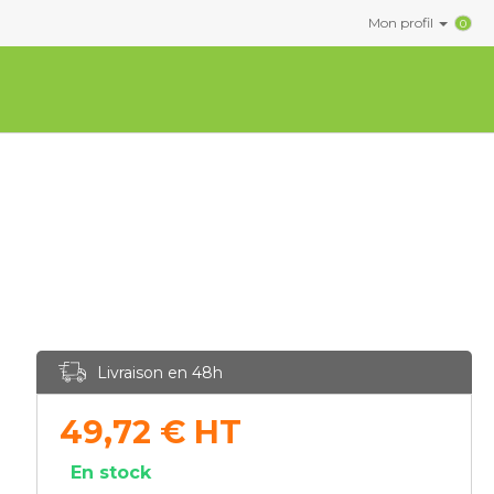
Mon profil
0
Livraison en 48h
49,72
€
HT
En stock