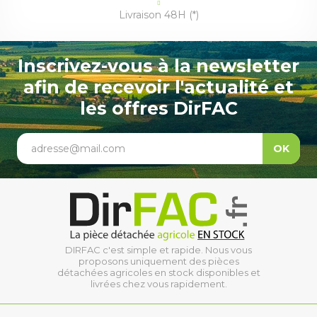
Livraison 48H (*)
Inscrivez-vous à la newsletter
afin de recevoir l'actualité et
les offres DirFAC
adresse@mail.com
OK
DIRFAC c'est simple et rapide. Nous vous
proposons uniquement des pièces
détachées agricoles en stock disponibles et
livrées chez vous rapidement.