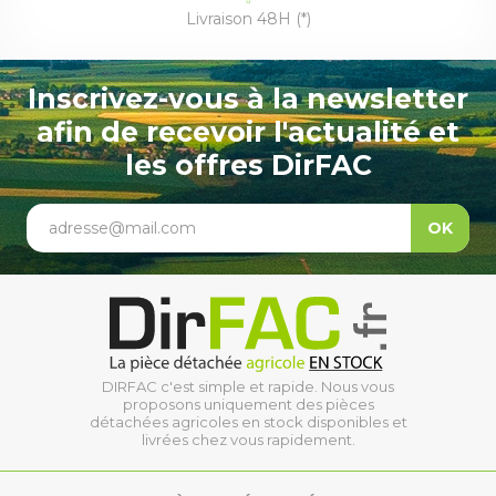
Livraison 48H (*)
Inscrivez-vous à la newsletter
afin de recevoir l'actualité et
les offres DirFAC
adresse@mail.com
OK
DIRFAC c'est simple et rapide. Nous vous
proposons uniquement des pièces
détachées agricoles en stock disponibles et
livrées chez vous rapidement.