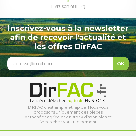
Livraison 48H (*)
Inscrivez-vous à la newsletter
afin de recevoir l'actualité et
les offres DirFAC
adresse@mail.com
OK
DIRFAC c'est simple et rapide. Nous vous
proposons uniquement des pièces
détachées agricoles en stock disponibles et
livrées chez vous rapidement.