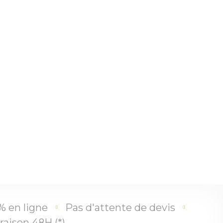
% en ligne
Pas d'attente de devis
raison 48H (*)