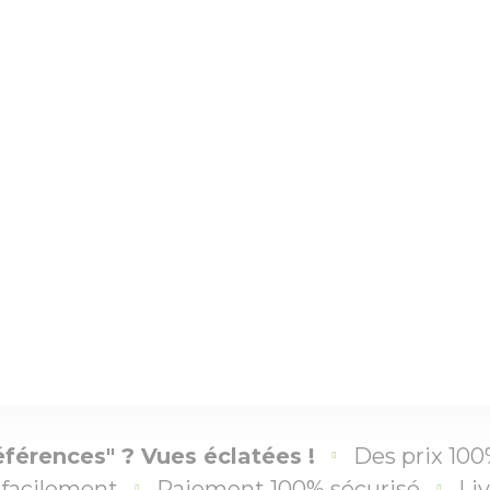
éférences" ? Vues éclatées !
Des prix 100
facilement
Paiement 100% sécurisé
Liv