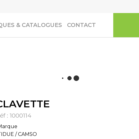
UES & CATALOGUES
CONTACT
CLAVETTE
éf :
1000114
Marque
TIDUE / CAMSO