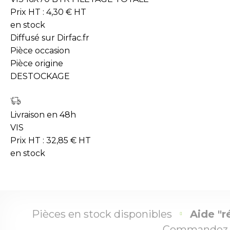
Prix HT :
4,30
€
HT
en stock
Diffusé sur Dirfac.fr
Pièce occasion
Pièce origine
DESTOCKAGE
Livraison en 48h
VIS
Prix HT :
32,85
€
HT
en stock
Pièces en stock disponibles
Aide "r
Commandez 