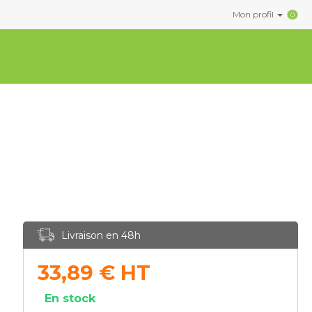
Mon profil
0
Livraison en 48h
33,89
€
HT
En stock