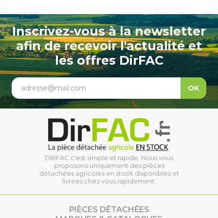
Inscrivez-vous à la newsletter
afin de recevoir l'actualité et
les offres DirFAC
adresse@mail.com
OK
DIRFAC c'est simple et rapide. Nous vous
proposons uniquement des pièces
détachées agricoles en stock disponibles et
livrées chez vous rapidement.
PIÈCES DÉTACHÉES