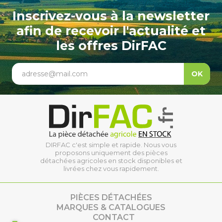
Inscrivez-vous à la newsletter
afin de recevoir l'actualité et
les offres DirFAC
adresse@mail.com
OK
DIRFAC c'est simple et rapide. Nous vous
proposons uniquement des pièces
détachées agricoles en stock disponibles et
livrées chez vous rapidement.
PIÈCES DÉTACHÉES
MARQUES & CATALOGUES
CONTACT