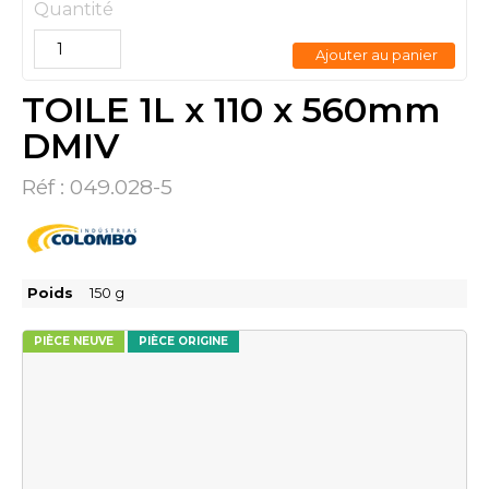
Quantité
Ajouter au panier
TOILE 1L x 110 x 560mm
DMIV
Réf :
049.028-5
Poids
150
g
PIÈCE NEUVE
PIÈCE ORIGINE