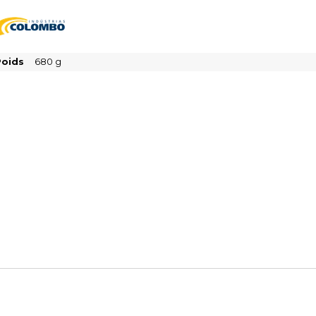
Poids
680
g