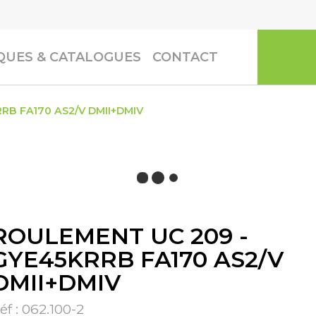
UES & CATALOGUES
CONTACT
RB FA170 AS2/V DMII+DMIV
ROULEMENT UC 209 -
GYE45KRRB FA170 AS2/V
DMII+DMIV
éf :
062.100-2