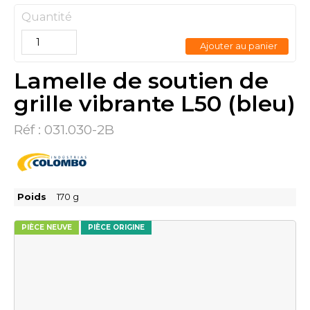
Quantité
Ajouter au panier
Lamelle de soutien de
grille vibrante L50 (bleu)
Réf :
031.030-2B
Poids
170
g
PIÈCE NEUVE
PIÈCE ORIGINE