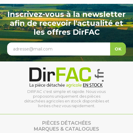
Inscrivez-vous à la newsletter
afin de recevoir l'actualité et
les offres DirFAC
adresse@mail.com
OK
DIRFAC c'est simple et rapide. Nous vous
proposons uniquement des pièces
détachées agricoles en stock disponibles et
livrées chez vous rapidement.
PIÈCES DÉTACHÉES
MARQUES & CATALOGUES