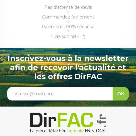
Pas d'attente de devis
Commandez facilement
Paiement 100% sécurisé
Livraison 48H (*)
Inscrivez-vous à la newsletter
afin de recevoir l'actualité et
les offres DirFAC
adresse@mail.com
OK