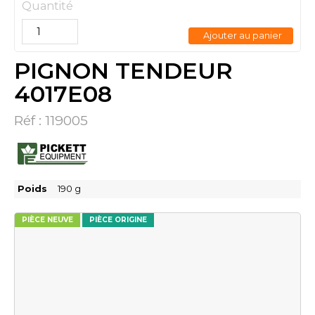
Quantité
Ajouter au panier
PIGNON TENDEUR
4017E08
Réf :
119005
Poids
190
g
PIÈCE NEUVE
PIÈCE ORIGINE