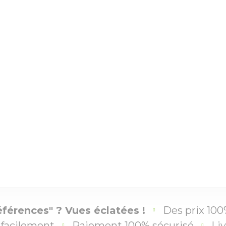
éférences" ? Vues éclatées !
Des prix 100
facilement
Paiement 100% sécurisé
Liv