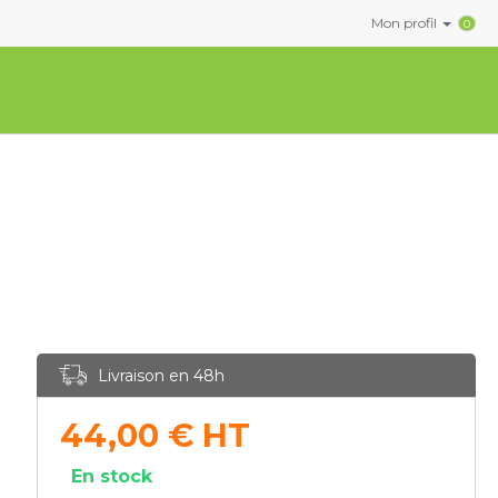
Mon profil
0
Livraison en 48h
44,00
€
HT
En stock