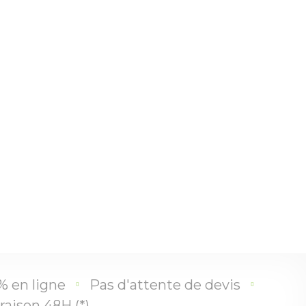
% en ligne
Pas d'attente de devis
raison 48H (*)