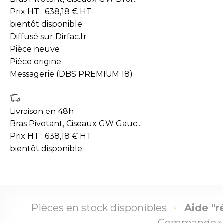
Prix HT :
638,18
€
HT
bientôt disponible
Diffusé sur Dirfac.fr
Pièce neuve
Pièce origine
Messagerie (DBS PREMIUM 18)
Livraison en 48h
Bras Pivotant, Ciseaux GW Gauc...
Prix HT :
638,18
€
HT
bientôt disponible
Pièces en stock disponibles
Aide "r
Commandez 