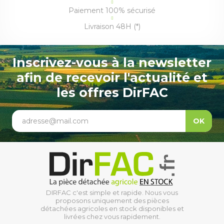
Paiement 100% sécurisé
Livraison 48H (*)
Inscrivez-vous à la newsletter
afin de recevoir l'actualité et
les offres DirFAC
adresse@mail.com
OK
DIRFAC c'est simple et rapide. Nous vous
proposons uniquement des pièces
détachées agricoles en stock disponibles et
livrées chez vous rapidement.