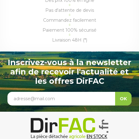
Des prix 100% en ligne
Pas d'attente de devis
Commandez facilement
Paiement 100% sécurisé
Livraison 48H (*)
Inscrivez-vous à la newsletter
afin de recevoir l'actualité et
les offres DirFAC
adresse@mail.com
OK