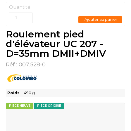
Quantité
Ajouter au panier
Roulement pied
d'élévateur UC 207 -
D=35mm DMII+DMIV
Réf :
007.528-0
Poids
490
g
PIÈCE NEUVE
PIÈCE ORIGINE