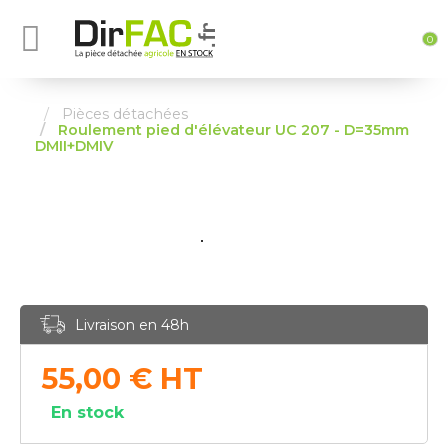
0
Pièces détachées
Roulement pied d'élévateur UC 207 - D=35mm
DMII+DMIV
Livraison en 48h
55,00
€
HT
En stock