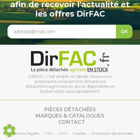
afin de recevoir l'actualité et
les offres DirFAC
adresse@mail.com
OK
DIRFAC c'est simple et rapide. Nous vous
proposons uniquement des pièces
détachées agricoles en stock disponibles et
livrées chez vous rapidement.
PIÈCES DÉTACHÉES
MARQUES & CATALOGUES
CONTACT
*Mentions légales
-
CGV
-
CGU
-
Cookies
-
Protection des données