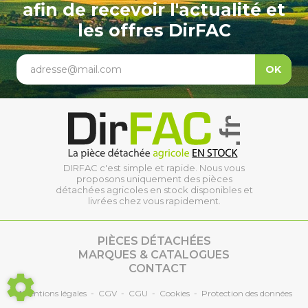
afin de recevoir l'actualité et
les offres DirFAC
adresse@mail.com
OK
DIRFAC c'est simple et rapide. Nous vous
proposons uniquement des pièces
détachées agricoles en stock disponibles et
livrées chez vous rapidement.
PIÈCES DÉTACHÉES
MARQUES & CATALOGUES
CONTACT
*Mentions légales
-
CGV
-
CGU
-
Cookies
-
Protection des données