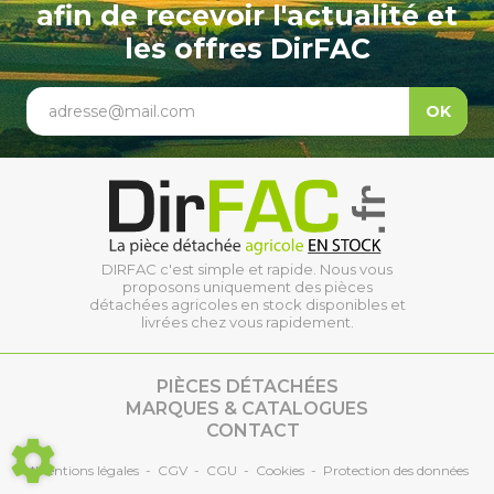
afin de recevoir l'actualité et
les offres DirFAC
adresse@mail.com
OK
DIRFAC c'est simple et rapide. Nous vous
proposons uniquement des pièces
détachées agricoles en stock disponibles et
livrées chez vous rapidement.
PIÈCES DÉTACHÉES
MARQUES & CATALOGUES
CONTACT
*Mentions légales
-
CGV
-
CGU
-
Cookies
-
Protection des données